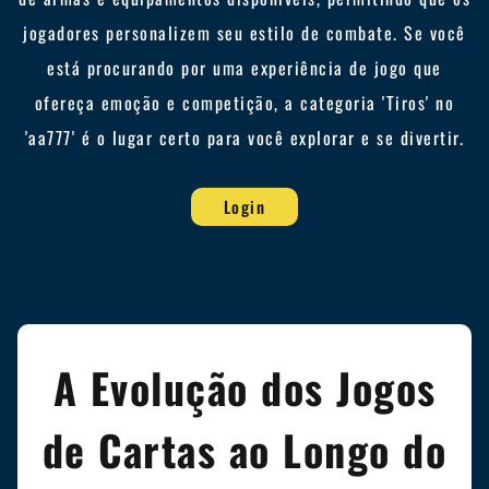
jogadores personalizem seu estilo de combate. Se você
está procurando por uma experiência de jogo que
ofereça emoção e competição, a categoria 'Tiros' no
'aa777' é o lugar certo para você explorar e se divertir.
Login
A Evolução dos Jogos
de Cartas ao Longo do