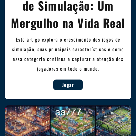
de Simulação: Um
Mergulho na Vida Real
Este artigo explora o crescimento dos jogos de
simulação, suas principais características e como
essa categoria continua a capturar a atenção dos
jogadores em todo o mundo.
Jogar